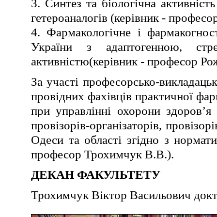
3. Синтез та біологічна активніст
гетероаналогів (керівник - професор 
4. Фармакологічне і фармакогнос
України з адаптогенною, стр
активністю(керівник - професор Рож
За участі професорсько-викладаць
провідних фахівців практичної фар
при управлінні охорони здоров’я 
провізорів-організаторів, провізорі
Одеси та області згідно з норма
професор Трохимчук В.В.).
ДЕКАН ФАКУЛЬТЕТУ
Трохимчук Віктор Васильович докт