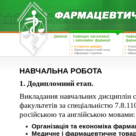
Історична довідка
Істори
Науково-педагогічний склад
Науков
Інформація студентам
Інформ
НАВЧАЛЬНА РОБОТА
1. Додипломний етап.
Викладання навчальних дисциплін 
факультетів за спеціальністю 7.8.1
російською та англійською мовами:
Організація та економіка фармац
Медичне і фармацевтичне това